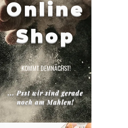
Online
Shop
KOMMT DEMNÄCHST!
... Psst wir sind gerade
noch am Mahlen!